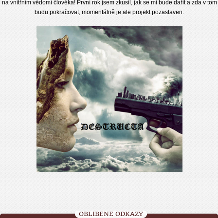
na vnitřním vědomí člověka! První rok jsem zkusil, jak se mi bude dařit a zda v tom
budu pokračovat, momentálně je ale projekt pozastaven.
OBLÍBENÉ ODKAZY