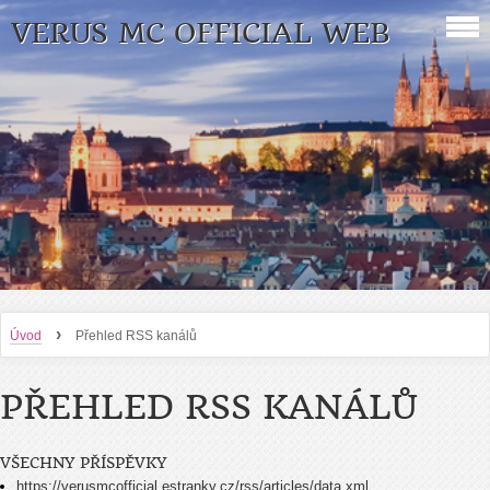
VERUS MC OFFICIAL WEB
›
Úvod
Přehled RSS kanálů
PŘEHLED RSS KANÁLŮ
VŠECHNY PŘÍSPĚVKY
https://verusmcofficial.estranky.cz/rss/articles/data.xml