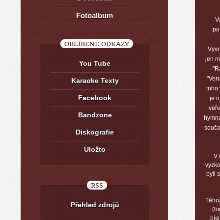
Fotoalbum
V
po
OBLÍBENÉ ODKAZY
Vyvr
jen n
You Tube
"R
"Ver
Karaoke Texty
toho
Facebook
je 
veře
Bandzone
hymna
souča
Diskografie
Uložto
V 
vyzko
byli 
RSS
Téhož
Přehled zdrojů
(bi
pís