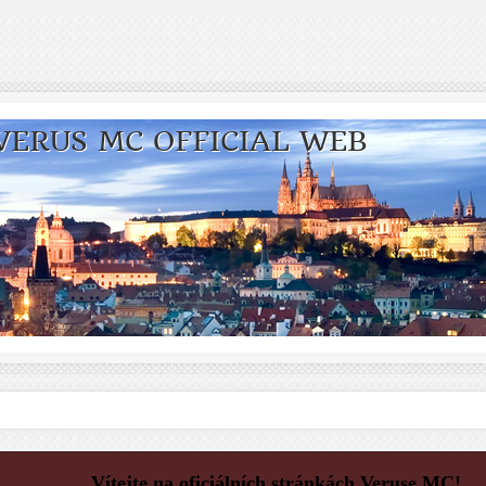
VERUS MC OFFICIAL WEB
Vítejte na oficiálních stránkách Veruse MC!