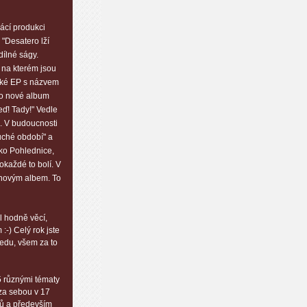
ácí produkci
"Desatero lží
dílné ságy.
 na kterém jsou
átké EP s názvem
lo nové album
eď! Tady!" Vedle
. V budoucnosti
luché období" a
ako Pohlednice,
aždé to bolí. V
s novým albem. To
l hodně věcí,
-) Celý rok jste
ředu, všem za to
 5 různými tématy
 za sebou v 17
tů a především