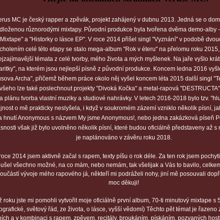
erus MC je český rapper a zpěvák, projekt zahájený v dubnu 2013. Jedná se o dom
dloženou různorodými mixtapy. Původní produkce byla tvořena dvěma demo-alby - 
Mixtape" a "Historky o lásce EP". V roce 2014 přišel singl "Vyznání" v podobě dvou
cholením celé této etapy se stalo mega-album "Rok v éteru" na přelomu roku 2015,
ejzajímavější témata z celé tvorby, mého života a mých myšlenek. Na jaře vyšlo kr
aritky", na kterém jsou nejlepší písně z původní produkce. Koncem ledna 2016 vyš
usova Archa", přičemž během práce okolo něj vyšel koncem léta 2015 další singl "T
 všeho lze také poslechnout projekty "Divoká Kočka" a metal-rapová "DESTRUCTA"
na plánu tvorba vlastní muziky a studiové nahrávky. V letech 2016-2018 bylo tzv. "h
jnost o mě prakticky neslyšela, i když v soukromém zázemí vzniklo několik písní, j
 hnutí Anonymous s názvem My jsme Anonymous!, nebo jedna zakázková píseň Pok
snosti však již bylo uvolněno několik písní, které budou oficiálně představeny až 
je naplánováno v závěru roku 2018.
roce 2014 jsem aktivně začal s rapem, texty píšu o rok déle. Za ten rok jsem pochyti
ušel všechno možné, na co mám, nebo nemám, tak všelijak a Vás to bavilo, celkem :
součástí vývoje mého rapového já, někteří mi podráželi nohy, jiní mě posouvali dop
moc děkuji!
 roku jste mi pomohli vytvořit moje oficiálně první album, 70-ti minutový mixtape s
ografické, světový řád, ze života, o lásce, vyšší vědomí) Těchto pět témat je řazeno
ních a v kombinaci s rapem, zpěvem, recitály, broukáním, pískáním, pozvaných hos